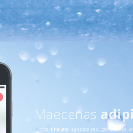
Maecenas
adip
Ut velit mauris, egestas sed, gravida nec, o