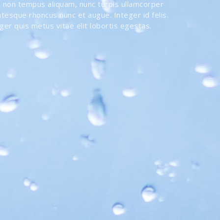
gula non tempus aliquam, nunc turpis ullamcorper
entesque rhoncus nunc et augue. Integer id felis.
ger quis metus vitae elit lobortis egestas.