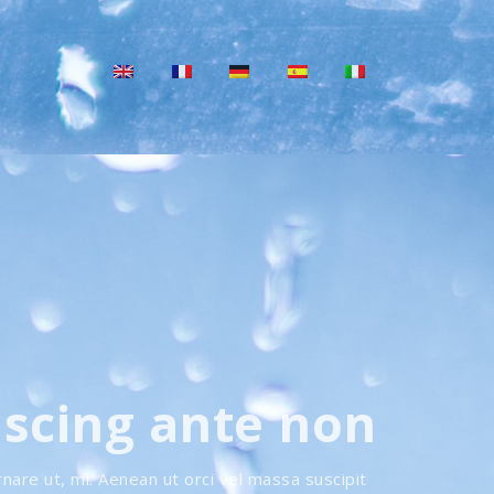
iscing ante non
rnare ut, mi. Aenean ut orci vel massa suscipit