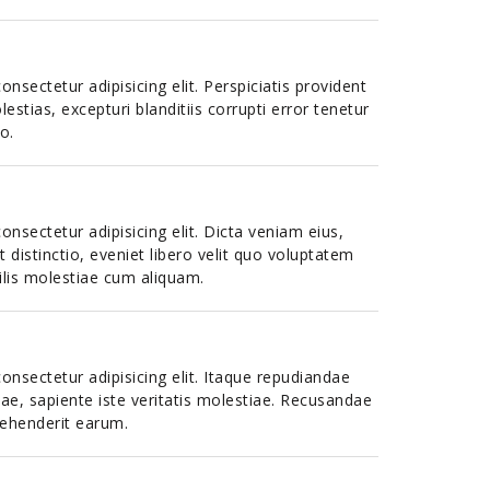
nsectetur adipisicing elit. Perspiciatis provident
lestias, excepturi blanditiis corrupti error tenetur
o.
nsectetur adipisicing elit. Dicta veniam eius,
 distinctio, eveniet libero velit quo voluptatem
ilis molestiae cum aliquam.
nsectetur adipisicing elit. Itaque repudiandae
ae, sapiente iste veritatis molestiae. Recusandae
rehenderit earum.