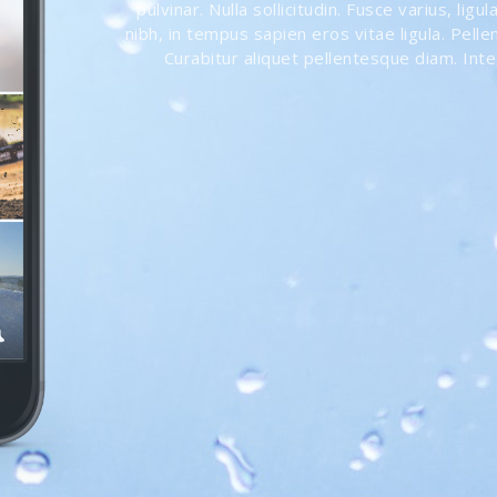
pulvinar. Nulla sollicitudin. Fusce varius, li
nibh, in tempus sapien eros vitae ligula. Pell
Curabitur aliquet pellentesque diam. Inte