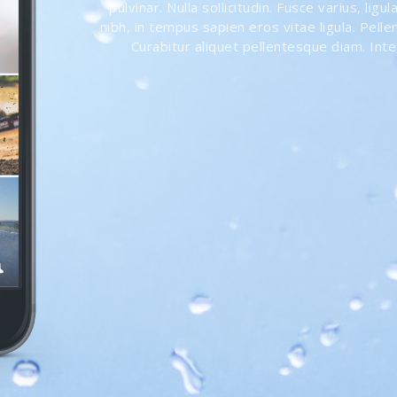
pulvinar. Nulla sollicitudin. Fusce varius, li
nibh, in tempus sapien eros vitae ligula. Pell
Curabitur aliquet pellentesque diam. Inte