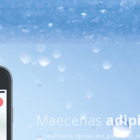
Maecenas
adip
Ut velit mauris, egestas sed, gravida nec, o