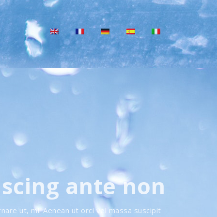
iscing ante non
rnare ut, mi. Aenean ut orci vel massa suscipit