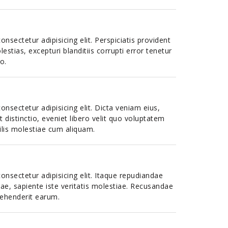
nsectetur adipisicing elit. Perspiciatis provident
lestias, excepturi blanditiis corrupti error tenetur
o.
nsectetur adipisicing elit. Dicta veniam eius,
 distinctio, eveniet libero velit quo voluptatem
ilis molestiae cum aliquam.
nsectetur adipisicing elit. Itaque repudiandae
ae, sapiente iste veritatis molestiae. Recusandae
rehenderit earum.